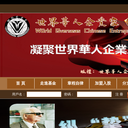
/>
首 頁
走進基金
章程自律
加盟入股
分
用戶名：
密碼：
注 冊