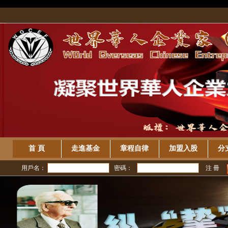
/>
首 頁
走進基金
章程自律
加盟入股
分
用戶名：
密碼：
注 冊