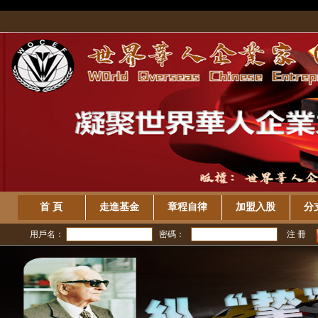
/>
首 頁
走進基金
章程自律
加盟入股
分
用戶名：
密碼：
注 冊