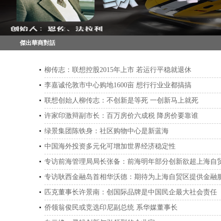
傑出華商對話
柳传志：联想控股2015年上市 若运行平稳就退休
李嘉诚伦敦市中心购地1600亩 想行行业业都搞搞
联想创始人柳传志：不创新是等死 一创新马上就死
许家印激辩副市长：百万房价六成税 降房价要靠谁
绿景集团陈铁身：社区购物中心是新蓝海
中国海外投资多元化可增加世界经济稳定性
专访前海管理局局长张备：前海明年部分创新欲超上海自
专访耿西金融岛首相华沃德：期待为上海自贸区提供金融
匹克董事长许景南：创国际品牌是中国民企最大社会责任
侨领翁俊民或竞选印尼副总统 系华媒董事长