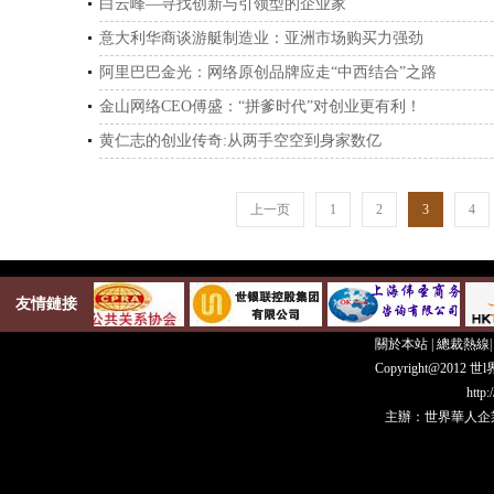
白云峰—寻找创新与引领型的企业家
意大利华商谈游艇制造业：亚洲市场购买力强劲
阿里巴巴金光：网络原创品牌应走“中西结合”之路
金山网络CEO傅盛：“拼爹时代”对创业更有利！
黄仁志的创业传奇:从两手空空到身家数亿
上一页
1
2
3
4
友情鏈接
關於本站
|
總裁熱線
Copyright@20
http
主辦：世界華人企