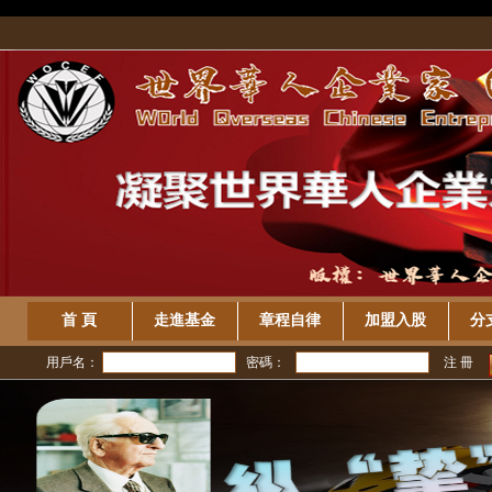
/>
首 頁
走進基金
章程自律
加盟入股
分
用戶名：
密碼：
注 冊