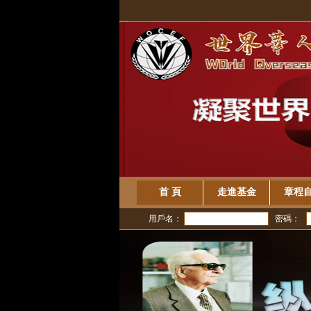
首 頁
走進基金
章程
用戶名：
密碼：