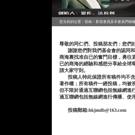
您当前的位置：投稿 > 歡迎會員及非會員們積
尊敬的
同仁們、
投稿
朋友們：您們
謝謝
您們
對我們基金會
的
認同
商海裏
找准自已的
奮鬥目標，勇往
已的商海
的經驗和感想分享給全球
請大家守則。
投稿人特此保證所有稿件均不含有
著作權；所有稿件一經投稿，均被
但不限於通過互聯網包括無線網進
過互聯網包括無線網進行傳播、使
投稿郵箱
:
hkjmdb@163
.com