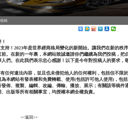
極投稿
好！
和支持！
2023年是世界經商格局變化的新開始。讓我們在新的秩
直前。在新的一年裏，本網站致誠
邀請你
們繼續為我們投稿，
把
華人們。在此我們表示忠心感謝！以下是今年對投稿人的要求，
任何違法內容，並且也未侵犯他人的任何權利，包括但不限
視為
本網站有發表權和
免費轉載、使用
(包括許可他人使用)，包括
行發佈、複製、編輯、改編、傳輸、播放、展示；有關該等稿件
用、出版等所有相關事宜，均授權
本
網全權負責。
<<返回>>