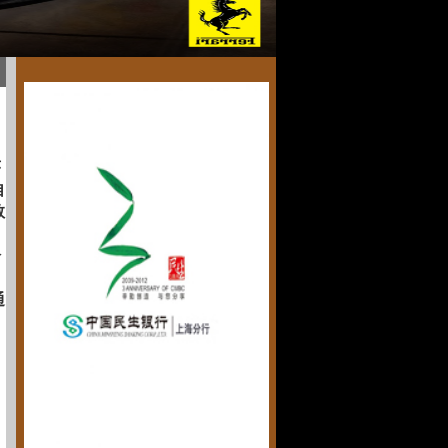
序
自
敬
於
通