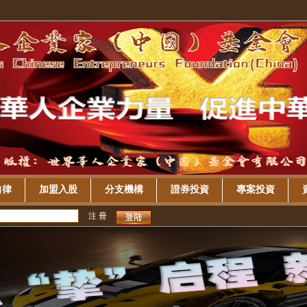
自律
加盟入股
分支機構
證券投資
專案投資
注 冊