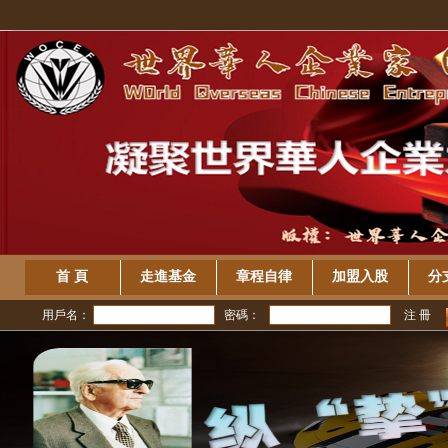
首 頁
走進基金
章程自律
加盟入股
分
用戶名：
密碼：
注 冊