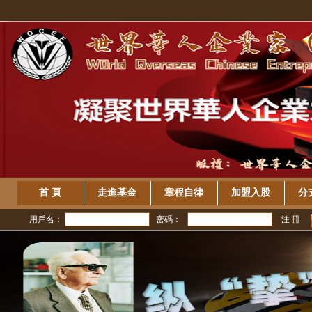
首 頁
走進基金
章程自律
加盟入股
分
用戶名：
密碼：
注 冊