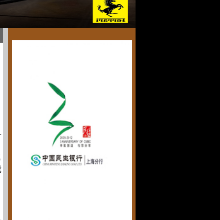
古
都
我