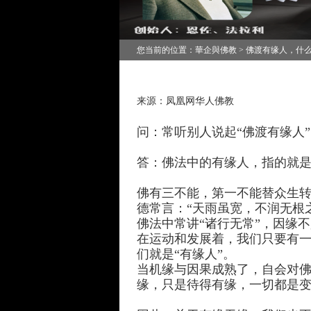
您当前的位置：華企與佛教 > 佛渡有缘人，什么
来源：凤凰网华人佛教
问：常听别人说起“佛渡有缘人”
答：佛法中的有缘人，指的就
佛有三不能，第一不能替众生
德常言：“天雨虽宽，不润无根
佛法中常讲“诸行无常”，因缘
在运动和发展着，我们只要有
们就是“有缘人”。
当机缘与因果成熟了，自会对
缘，只是待得有缘，一切都是