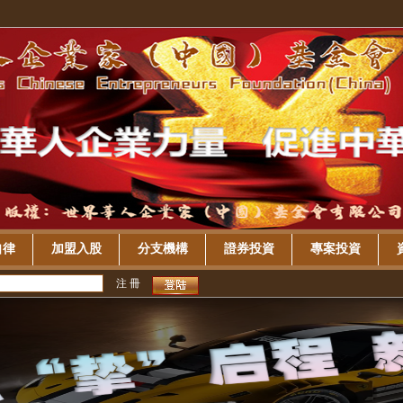
自律
加盟入股
分支機構
證券投資
專案投資
注 冊