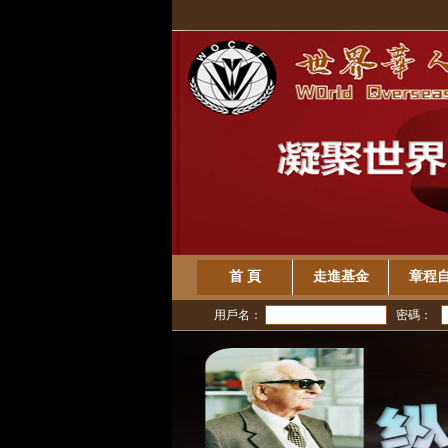
首 頁
走進基金
章程
用戶名：
密碼：