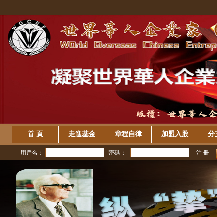
首 頁
走進基金
章程自律
加盟入股
分
用戶名：
密碼：
注 冊