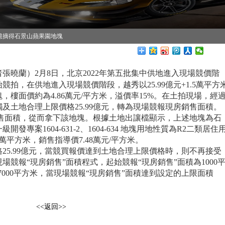
9億摘得石景山蘋果園地塊
者張曉蘭）
2
月
8
日，北京
2022
年第五批集中供地進入現場競價階
始競拍，在供地進入現場競價階段，
越秀以
25.99
億元
+1.5
萬平方
塊，樓面價約為
4.86
萬元
/
平方米，溢價率
15%
。在土拍現場，經
觸及土地合理上限價格
25.99
億元，轉為現場競報現房銷售面積。
售面積，從而拿下該地塊。根據土地出讓檔顯示，上述地塊為石
一級開發專案
1604-631-2
、
1604-634
地塊用地性質為
R2
二類居住
萬平方米，銷售指導價
7.48
萬元
/
平方米。
格
25.99
億元，當競買報價達到土地合理上限價格時，則不再接受
場競報“現房銷售”面積程式，起始競報“現房銷售”面積為
1000
7000
平方米，當現場競報“現房銷售”面積達到設定的上限面積
。
<<返回>>