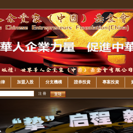
自律
加盟入股
分支機構
證券投資
專案投資
注 冊