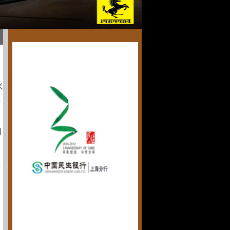
米
過
用
平