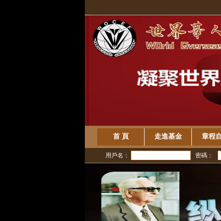
首 頁
走進基金
章程
用戶名：
密碼：