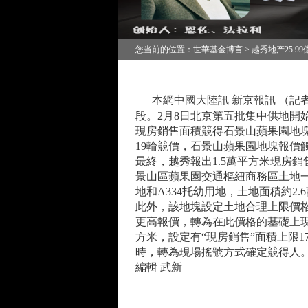
您当前的位置：世華基金博言 > 越秀地产25.9
本網中國大陸訊
新京報訊
（記
段。
2
月
8
日
北京第五批集中供地開
現房銷售面積競得石景山蘋果園地
19
輪競價，石景山蘋果園地塊報價
最終，越秀報出
1.5
萬平方米現房銷
景山區蘋果園交通樞紐商務區土地
地和
A334
托幼用地，土地面積約
2.6
此外，該地塊設定土地合理上限價
更高報價，轉為在此價格的基礎上現
方米，設定有“現房銷售”面積上限
1
時，轉為現場搖號方式確定競得人
編輯
武新