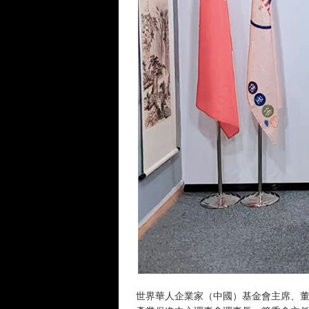
世界華人企業家（中國）基金會主席、