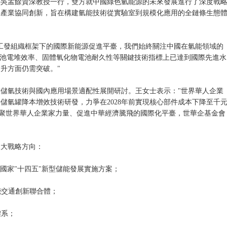
任吳孟餘資深教授一行，雙方就中國綠色氫能源的未來發展進行了深度戰
與產業協同創新，旨在構建氫能技術從實驗室到規模化應用的全鏈條生態
工發組織框架下的國際新能源促進平臺，我們始終關注中國在氫能領域的
電池電堆效率、固體氧化物電池耐久性等關鍵技術指標上已達到國際先進水
升方面仍需突破。"
儲氫技術與國內應用場景適配性展開研討。王女士表示："世界華人企業
儲氫罐降本增效技術研發，力爭在2028年前實現核心部件成本下降至千
凝聚世界華人企業家力量、促進中華經濟騰飛的國際化平臺，世華企基金會
三大戰略方向：
接國家"十四五"新型儲能發展實施方案；
能交通創新聯合體；
體系；