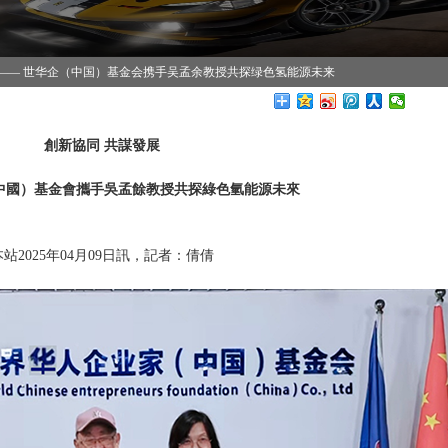
展 —— 世华企（中国）基金会携手吴孟余教授共探绿色氢能源未来
創新協同 共謀發展
中國）基金會攜手吳孟餘教授共探綠色氫能源未來
本站2025年04月09日訊，記者：倩倩