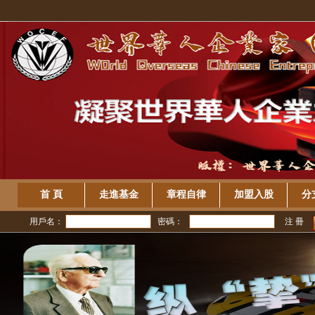
首 頁
走進基金
章程自律
加盟入股
分
用戶名：
密碼：
注 冊