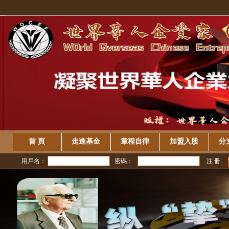
首 頁
走進基金
章程自律
加盟入股
分
用戶名：
密碼：
注 冊