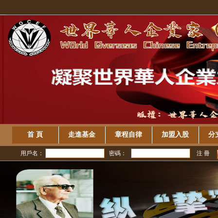
首 頁
走進基金
章程自律
加盟入股
分
用戶名：
密碼：
注 冊