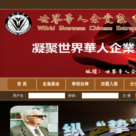
首 頁
走進基金
章程自律
加盟入股
分
用戶名：
密碼：
注 冊