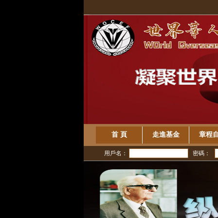
首 頁
走進基金
章程
用戶名：
密碼：