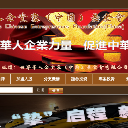
自律
加盟入股
分支機構
證券投資
專案投資
注 冊