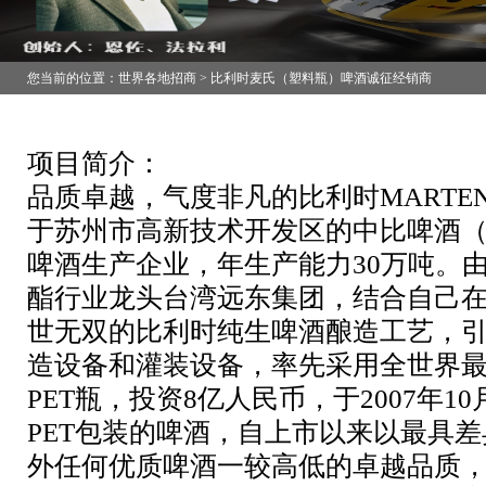
您当前的位置：世界各地招商 > 比利时麦氏（塑料瓶）啤酒诚征经销商
项目简介：
品质卓越，气度非凡的比利时
MARTE
于苏州市高新技术开发区的中比啤酒
啤酒生产企业，年生产能力
30
万吨。
酯行业龙头台湾远东集团，结合自己
世无双的比利时纯生啤酒酿造工艺，
造设备和灌装设备，率先采用全世界
PET
瓶，投资
8
亿人民币，于
2007
年
10
PET
包装的啤酒，自上市以来以最具差
外任何优质啤酒一较高低的卓越品质