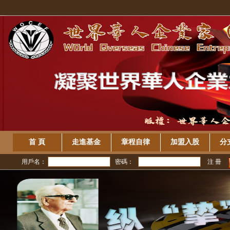
首 頁
走進基金
章程自律
加盟入股
分
用戶名：
密碼：
注 冊