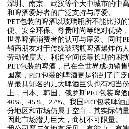
深圳、南京、武汉等个大中城市的中
和啤酒爱好者的广泛支持与厚爱。
PET
包装的啤酒以玻璃瓶所不能比拟的
便、安全环保、尊贵时尚等绝对优势
世界啤酒消费者的认可与厚爱。同时
P
销商朋友对于传统玻璃瓶啤酒爆炸伤
劳动强度大、利润空间低等长期的困
PET
包装的啤酒，已在全世界成功销售
国家，
PET
包装的啤酒更是得到了广泛
界最具知名的几大啤酒巨头也有相当
上，日本、韩国、俄罗斯
PET
包装啤酒
40%
、
45%
、
27%
。我国
PET
包装啤酒
分地区和市场仍属于空白，其实际销
因此市场潜力巨大，商机不可限量。
我公司愿与各地有远见、有能力、有