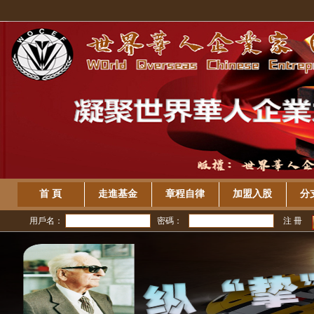
首 頁
走進基金
章程自律
加盟入股
分
用戶名：
密碼：
注 冊