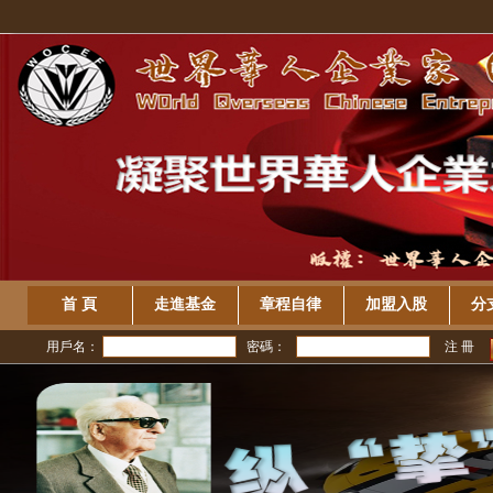
首 頁
走進基金
章程自律
加盟入股
分
用戶名：
密碼：
注 冊