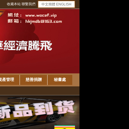
收藏本站
聯繫我們
中文簡體
ENGLISH
資產管理
慈善捐贈
秘書處