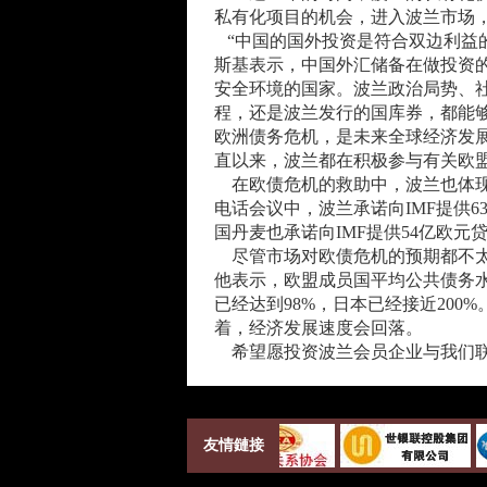
私有化项目的机会，进入波兰市场
“中国的国外投资是符合双边利益
斯基表示，中国外汇储备在做投资
安全环境的国家。波兰政治局势、
程，还是波兰发行的国库券，都能
欧洲债务危机，是未来全球经济发
直以来，波兰都在积极参与有关欧
在欧债危机的救助中，波兰也体现
电话会议中，波兰承诺向IMF提供
国丹麦也承诺向IMF提供54亿欧元
尽管市场对欧债危机的预期都不太
他表示，欧盟成员国平均公共债务水
已经达到98%，日本已经接近20
着，经济发展速度会回落。
希望愿投资波兰会员企业与我们联
友情鏈接