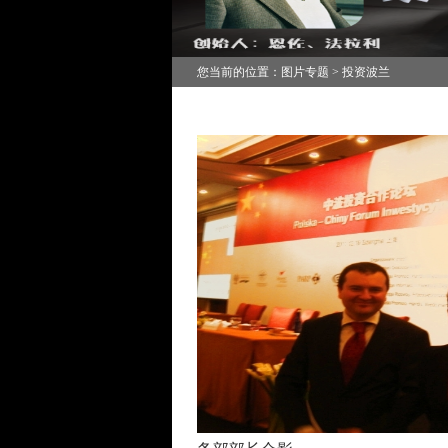
您当前的位置：图片专题 > 投资波兰