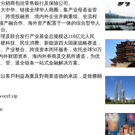
，分銷商包括零售銀行及保險公司。
足大中华、链接全球华人商圈，集产业母基金管
资、跨境投融资、境内外企业并购重组、全流程
项产融合作、海外资产配置于一体的综合型华人
平台。
管理及联合发行产业基金总规模达
218
亿元人民
、硬科技、民生消费、新能源四大国家战略赛道，
权、产业整合、跨境资本闭环服务，依托全球
50
万
内外财团资本、海内外券商及交易所通道，为优
投、管、退全链条一站式金融解决方案。
會以客戶利益為重及對商業道德的承諾，是致勝關
ocef.vip
m