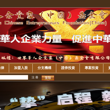
自律
加盟入股
分支機構
證券投資
專案投資
注 冊