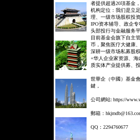
者提供超過20項基金
机构定位：我们是立
理、一级市场股权投
IPO
资本辅导、政企专
头部投行与金融服务
目前基金会旗下自主
币，聚焦医疗大健康
深耕一级市场私募股
+
华人企业家资源、海
质实体产业提供募、
世華企（中國）基金
鍵，
公司網站: https://www.w
郵箱：hkjmdb@163.co
QQ：2294760677