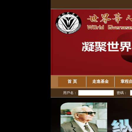
首 頁
走進基金
章程
用戶名：
密碼：