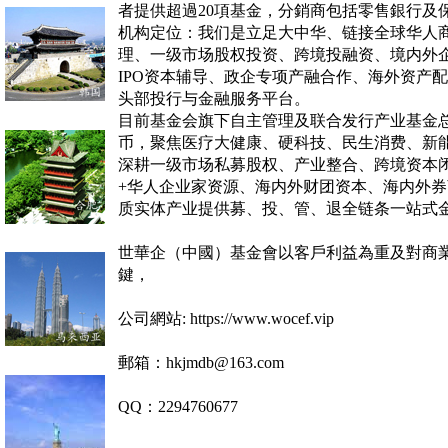
者提供超過20項基金，分銷商包括零售銀行及
机构定位：我们是立足大中华、链接全球华人
理、一级市场股权投资、跨境投融资、境内外
IPO
资本辅导、政企专项产融合作、海外资产配
头部投行与金融服务平台。
目前基金会旗下自主管理及联合发行产业基金
币，聚焦医疗大健康、硬科技、民生消费、新
深耕一级市场私募股权、产业整合、跨境资本
+
华人企业家资源、海内外财团资本、海内外券
质实体产业提供募、投、管、退全链条一站式
世華企（中國）基金會以客戶利益為重及對商
鍵，
公司網站: https://www.wocef.vip
郵箱：hkjmdb@163.com
QQ：2294760677