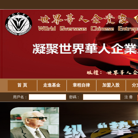
首 頁
走進基金
章程自律
加盟入股
分
用戶名：
密碼：
注 冊