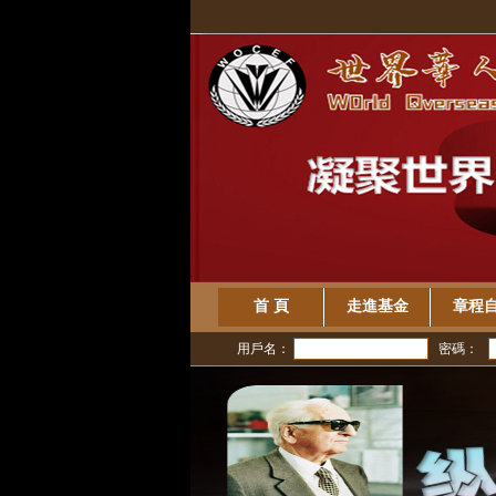
首 頁
走進基金
章程
用戶名：
密碼：