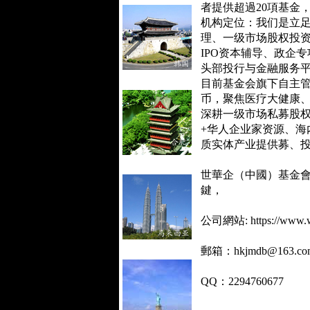
者提供超過20項基金
机构定位：我们是立
理、一级市场股权投
IPO
资本辅导、政企专
头部投行与金融服务
目前基金会旗下自主
币，聚焦医疗大健康
深耕一级市场私募股
+
华人企业家资源、海
质实体产业提供募、
世華企（中國）基金
鍵，
公司網站: https://www.w
郵箱：hkjmdb@163.co
QQ：2294760677