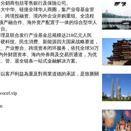
，分銷商包括零售銀行及保險公司。
足大中华、链接全球华人商圈，集产业母基金管
资、跨境投融资、境内外企业并购重组、全流程
项产融合作、海外资产配置于一体的综合型华人
平台。
管理及联合发行产业基金总规模达
218
亿元人民
、硬科技、民生消费、新能源四大国家战略赛道，
权、产业整合、跨境资本闭环服务，依托全球
50
万
内外财团资本、海内外券商及交易所通道，为优
投、管、退全链条一站式金融解决方案。
會以客戶利益為重及對商業道德的承諾，是致勝關
ocef.vip
m