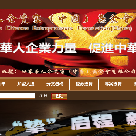
自律
加盟入股
分支機構
證券投資
專案投資
注 冊