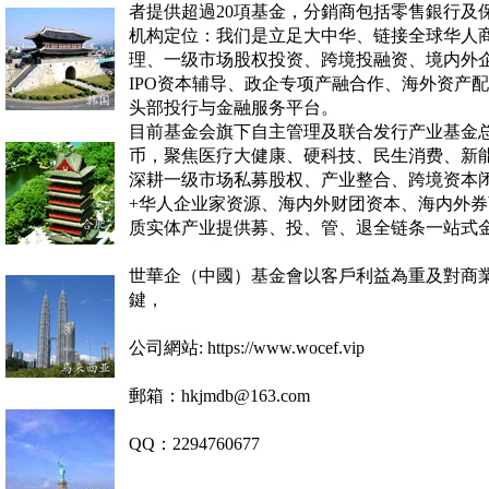
者提供超過20項基金，分銷商包括零售銀行及
机构定位：我们是立足大中华、链接全球华人
理、一级市场股权投资、跨境投融资、境内外
IPO
资本辅导、政企专项产融合作、海外资产配
头部投行与金融服务平台。
目前基金会旗下自主管理及联合发行产业基金
币，聚焦医疗大健康、硬科技、民生消费、新
深耕一级市场私募股权、产业整合、跨境资本
+
华人企业家资源、海内外财团资本、海内外券
质实体产业提供募、投、管、退全链条一站式
世華企（中國）基金會以客戶利益為重及對商
鍵，
公司網站: https://www.wocef.vip
郵箱：hkjmdb@163.com
QQ：2294760677