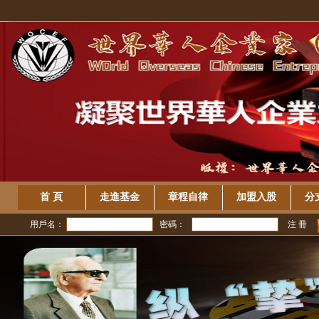
首 頁
走進基金
章程自律
加盟入股
分
用戶名：
密碼：
注 冊