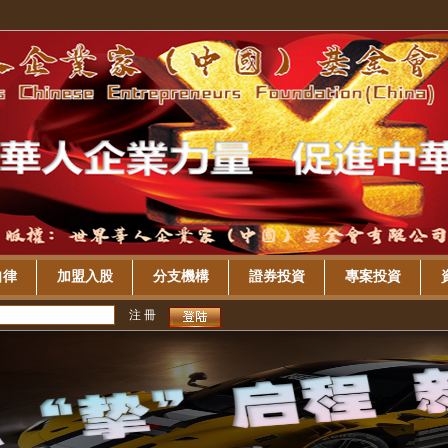
自律
加盟入股
分支機構
證券投資
專案投資
注 冊