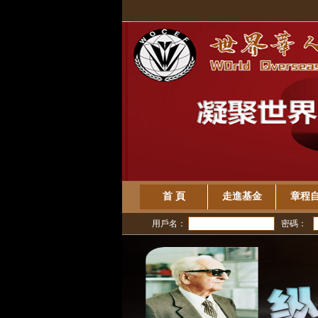
首 頁
走進基金
章程
用戶名：
密碼：