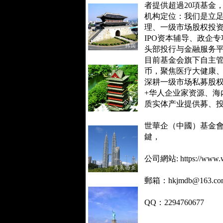
者提供超過20項基金
机构定位：我们是立
理、一级市场股权投
IPO
资本辅导、政企专
头部投行与金融服务
目前基金会旗下自主
币，聚焦医疗大健康
深耕一级市场私募股
+
华人企业家资源、海
质实体产业提供募、
世華企（中國）基金
鍵，
公司網站: https://www.w
郵箱：hkjmdb@163.co
QQ：2294760677