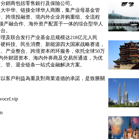
，分銷商包括零售銀行及保險公司。
足大中华、链接全球华人商圈，集产业母基金管
资、跨境投融资、境内外企业并购重组、全流程
项产融合作、海外资产配置于一体的综合型华人
平台。
管理及联合发行产业基金总规模达
218
亿元人民
、硬科技、民生消费、新能源四大国家战略赛道，
权、产业整合、跨境资本闭环服务，依托全球
50
万
内外财团资本、海内外券商及交易所通道，为优
投、管、退全链条一站式金融解决方案。
會以客戶利益為重及對商業道德的承諾，是致勝關
ocef.vip
m