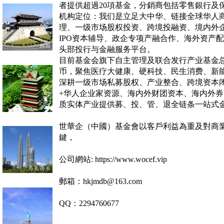
者提供超過20項基金，分銷商包括零售銀行及
机构定位：我们是立足大中华、链接全球华人
理、一级市场股权投资、跨境投融资、境内外
IPO
资本辅导、政企专项产融合作、海外资产配
头部投行与金融服务平台。
目前基金会旗下自主管理及联合发行产业基金
币，聚焦医疗大健康、硬科技、民生消费、新
深耕一级市场私募股权、产业整合、跨境资本
+
华人企业家资源、海内外财团资本、海内外券
质实体产业提供募、投、管、退全链条一站式
世華企（中國）基金會以客戶利益為重及對商
鍵，
公司網站: https://www.wocef.vip
郵箱：hkjmdb@163.com
QQ：2294760677