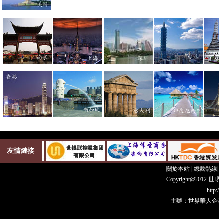
友情鏈接
關於本站
|
總裁熱線
Copyright@20
http
主辦：世界華人企