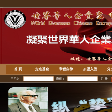
首 頁
走進基金
章程自律
加盟入股
分
用戶名：
密碼：
注 冊