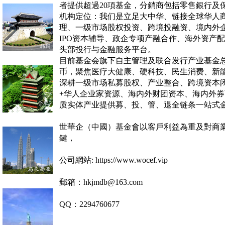
者提供超過20項基金，分銷商包括零售銀行及
机构定位：我们是立足大中华、链接全球华人
理、一级市场股权投资、跨境投融资、境内外
IPO
资本辅导、政企专项产融合作、海外资产配
头部投行与金融服务平台。
目前基金会旗下自主管理及联合发行产业基金
币，聚焦医疗大健康、硬科技、民生消费、新
深耕一级市场私募股权、产业整合、跨境资本
+
华人企业家资源、海内外财团资本、海内外券
质实体产业提供募、投、管、退全链条一站式
世華企（中國）基金會以客戶利益為重及對商
鍵，
公司網站: https://www.wocef.vip
郵箱：hkjmdb@163.com
QQ：2294760677