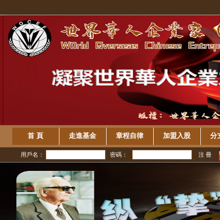
首 頁
走進基金
章程自律
加盟入股
分
用戶名：
密碼：
注 冊